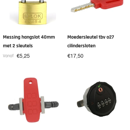
Messing hangslot 40mm
Moedersleutel tbv o27
met 2 sleutels
cilindersloten
Vanaf
€5,25
€17,50