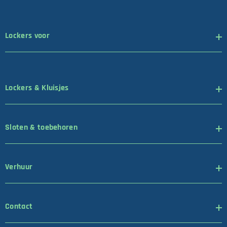
Lockers voor
Lockers & Kluisjes
Sloten & toebehoren
Verhuur
Contact