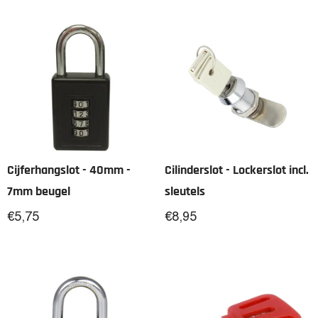
Cijferhangslot - 40mm -
Cilinderslot - Lockerslot incl.
7mm beugel
sleutels
€5,75
€8,95